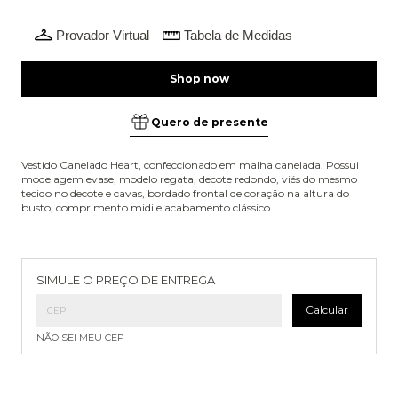
Provador Virtual
Tabela de Medidas
Quero de presente
Vestido Canelado Heart, confeccionado em malha canelada. Possui
modelagem evase, modelo regata, decote redondo, viés do mesmo
tecido no decote e cavas, bordado frontal de coração na altura do
busto, comprimento midi e acabamento clássico.
Entregas para o CEP:
Alterar CEP
SIMULE O PREÇO DE ENTREGA
Calcular
NÃO SEI MEU CEP