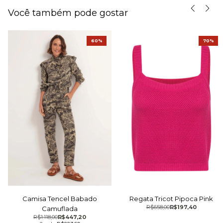
Você também pode gostar
60%
70%
Camisa Tencel Babado
Regata Tricot Pipoca Pink
R$658,00
R$197,40
Camuflada
R$1.118,00
R$447,20