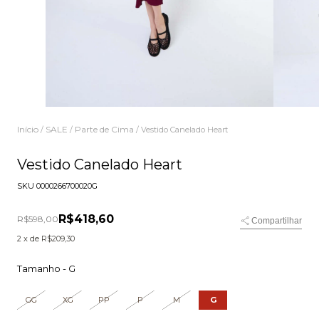
Início
SALE
Parte de Cima
/
/
/
Vestido Canelado Heart
Vestido Canelado Heart
SKU
0000266700020G
R$418,60
R$598,00
Compartilhar
2
x de
R$209,30
Tamanho -
G
GG
XG
PP
P
M
G