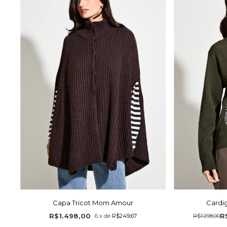
Capa Tricot Mom Amour
Cardi
R$1.498,00
R
6
x
de
R$249,67
R$1.298,00