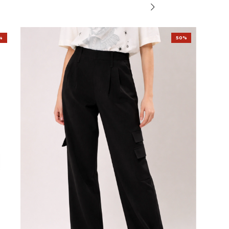
%
50%