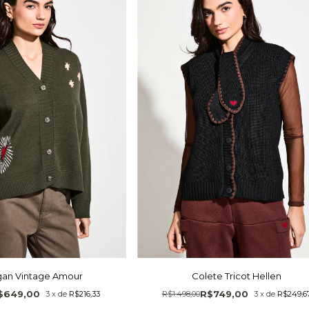
gan Vintage Amour
Colete Tricot Hellen
$649,00
R$749,00
3
x
de
R$216,33
R$1.498,00
3
x
de
R$249,6