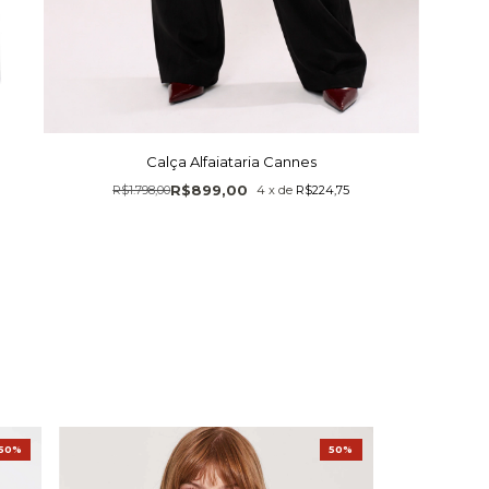
Calça Alfaiataria Cannes
R$899,00
R$1.798,00
4
x
de
R$224,75
50%
50%