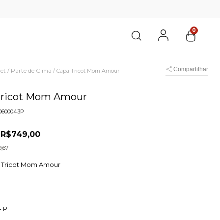
0
Compartilhar
et
Parte de Cima
/
/
Capa Tricot Mom Amour
Tricot Mom Amour
0600043P
R$749,00
0
,67
 Tricot Mom Amour
-
P