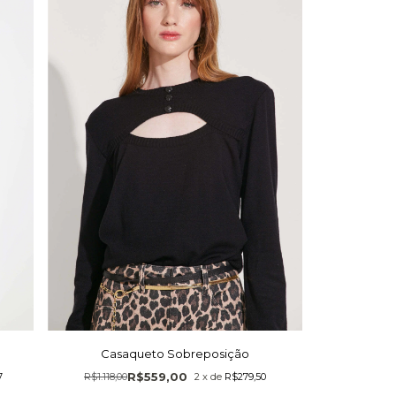
Casaqueto Sobreposição
R$559,00
7
R$1.118,00
2
x
de
R$279,50