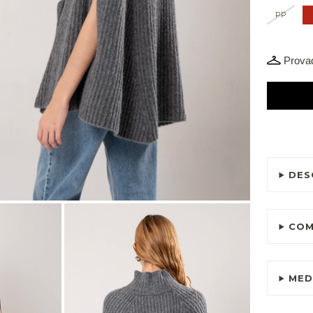
PP
Provad
DES
COM
MED