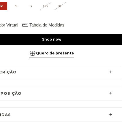
P
M
G
GG
XG
or Virtual
Tabela de Medidas
Quero de presente
CRIÇÃO
POSIÇÃO
IDAS