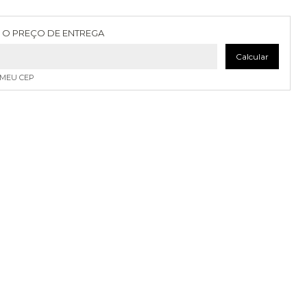
as para o CEP:
Alterar CEP
 O PREÇO DE ENTREGA
Calcular
 MEU CEP