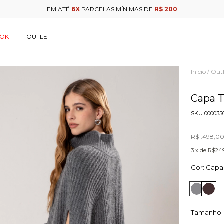
EM ATÉ
6X
PARCELAS MÍNIMAS DE
R$ 200
OOK
OUTLET
Início
Outl
/
Capa 
SKU
000035
R$1.498,0
3
x de
R$249
Cor:
Capa
Tamanho 