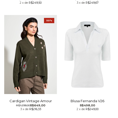
2
x
de
R$249,50
3
x
de
R$249,67
50%
Cardigan Vintage Amour
Blusa Fernanda V26
R$1.298,00
R$649,00
R$498,00
3
x
de
R$216,33
2
x
de
R$249,00