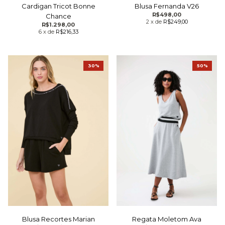
Blusa Fernanda V26
Cardigan Tricot Bonne
R$498,00
Chance
2
x
de
R$249,00
R$1.298,00
6
x
de
R$216,33
30%
50%
Regata Moletom Ava
Blusa Recortes Marian