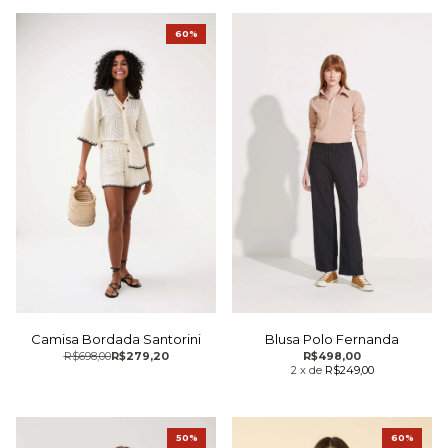
60%
Camisa Bordada Santorini
Blusa Polo Fernanda
R$698,00
R$279,20
R$498,00
2
x
de
R$249,00
50%
60%