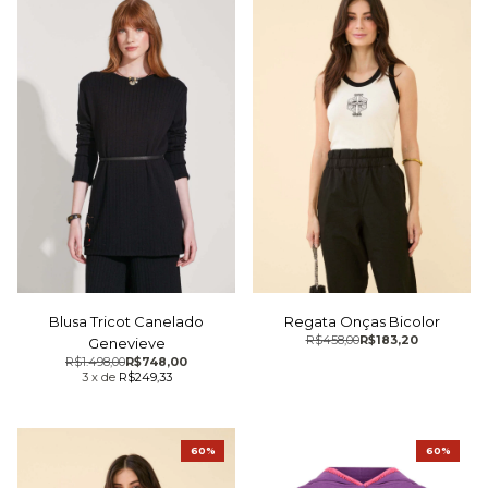
Blusa Tricot Canelado
Regata Onças Bicolor
R$458,00
R$183,20
Genevieve
R$1.498,00
R$748,00
3
x
de
R$249,33
60%
60%