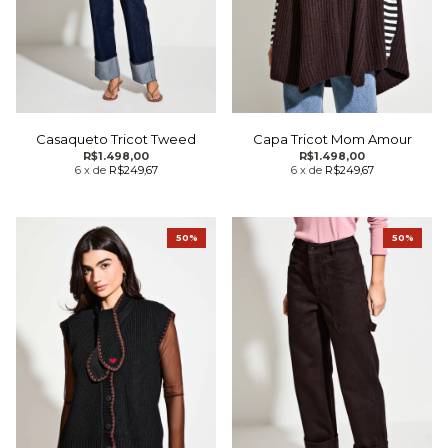
Casaqueto Tricot Tweed
Capa Tricot Mom Amour
R$1.498,00
R$1.498,00
6
x
de
R$249,67
6
x
de
R$249,67
50%
50%