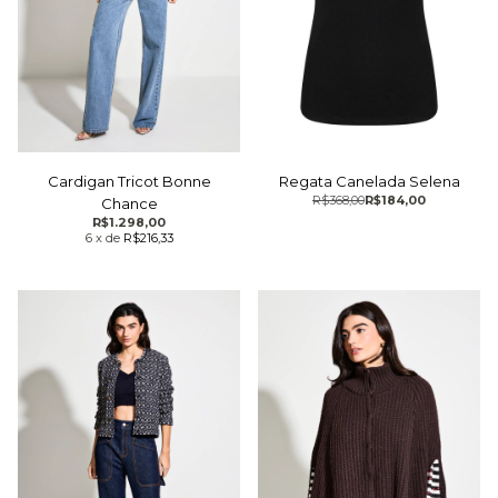
Cardigan Tricot Bonne
Regata Canelada Selena
R$368,00
R$184,00
Chance
R$1.298,00
6
x
de
R$216,33