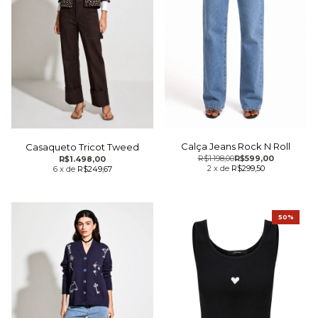
Calça Jeans Rock N Roll
Casaqueto Tricot Tweed
R$1.198,00
R$599,00
R$1.498,00
2
x
de
R$299,50
6
x
de
R$249,67
50%