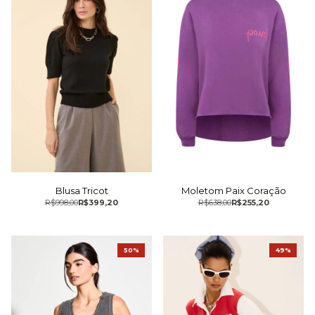
Moletom Paix Coração
Blusa Tricot
R$638,00
R$255,20
R$998,00
R$399,20
50%
49%