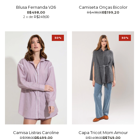
Blusa Fernanda V26
Camiseta Onças Bicolor
R$498,00
R$498,00
R$199,20
2
x
de
R$249,00
50%
50%
Camisa Listras Caroline
Capa Tricot Mom Amour
R$998,00
R$499,00
R$1.498,00
R$749,00