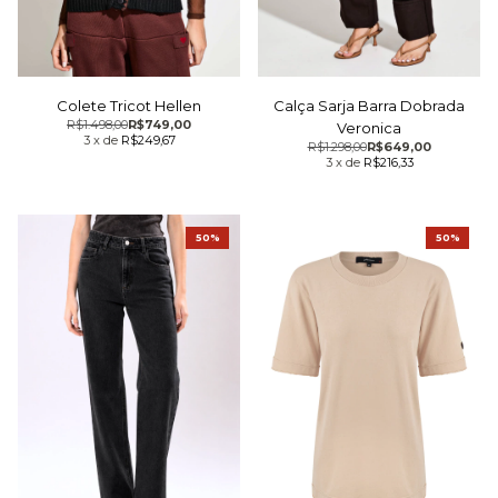
Colete Tricot Hellen
Calça Sarja Barra Dobrada
R$1.498,00
R$749,00
Veronica
3
x
de
R$249,67
R$1.298,00
R$649,00
3
x
de
R$216,33
50%
50%