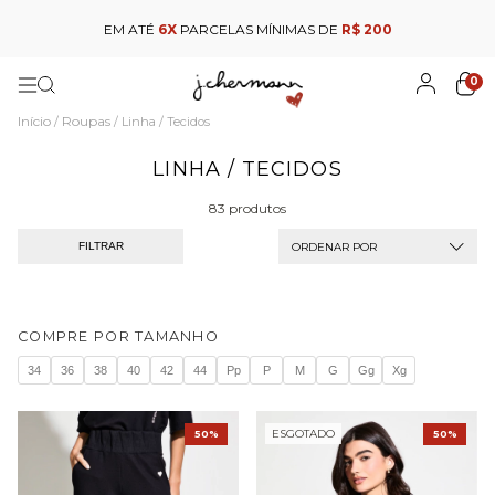
EM ATÉ
6X
PARCELAS MÍNIMAS DE
R$ 200
0
Início
Roupas
/
/
Linha / Tecidos
LINHA / TECIDOS
83 produtos
ORDENAR POR
FILTRAR
COMPRE POR TAMANHO
34
36
38
40
42
44
Pp
P
M
G
Gg
Xg
ESGOTADO
50%
50%