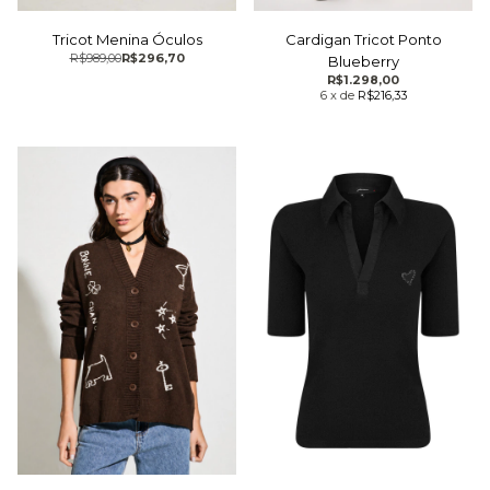
Tricot Menina Óculos
Cardigan Tricot Ponto
R$989,00
R$296,70
Blueberry
R$1.298,00
6
x
de
R$216,33