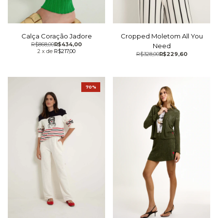
Calça Coração Jadore
Cropped Moletom All You
R$868,00
R$434,00
Need
2
x
de
R$217,00
R$328,00
R$229,60
70%