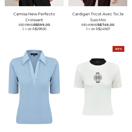
Camisa New Perfecto
Cardigan Tricot Avec Toi Je
Croissant
Suis Moi
R$1.198,00
R$599,00
R$1.498,00
R$749,00
2
x
de
R$299,50
3
x
de
R$249,67
60%