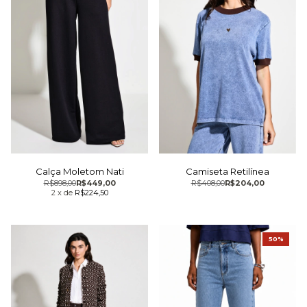
Calça Moletom Nati
Camiseta Retilínea
R$898,00
R$449,00
R$408,00
R$204,00
2
x
de
R$224,50
50%