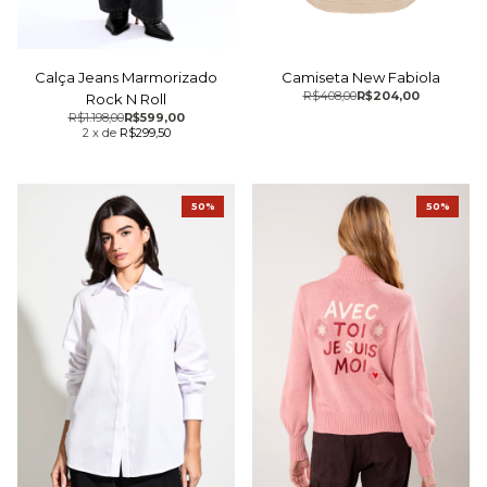
Calça Jeans Marmorizado
Camiseta New Fabiola
R$408,00
R$204,00
Rock N Roll
R$1.198,00
R$599,00
2
x
de
R$299,50
50%
50%