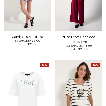
Camisa Listras Bruna
Blusa Tricot Canelado
R$998,00
R$499,00
Genevieve
2
x
de
R$249,50
R$1.498,00
R$748,00
3
x
de
R$249,33
50%
50%