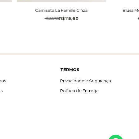
Camiseta La Famille Cinza
Blusa M
R$115,60
R$289,00
TERMOS
mos
Privacidade e Segurança
as
Política de Entrega