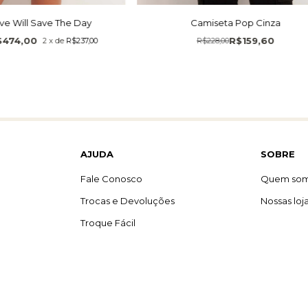
ve Will Save The Day
Camiseta Pop Cinza
$474,00
R$159,60
2
x
de
R$237,00
R$228,00
AJUDA
SOBRE
Fale Conosco
Quem so
Trocas e Devoluções
Nossas loj
Troque Fácil