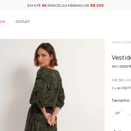
EM ATÉ
6X
PARCELAS MÍNIMAS DE
R$ 200
OOK
OUTLET
Início
Outl
/
Vesti
SKU
000021
R$1.389,0
2
x de
R$277
Tamanho 
PP