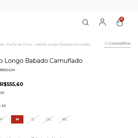
0
Compartilhar
et
Parte de Cima
/
/
Vestido Longo Babado Camuflado
do Longo Babado Camuflado
8900042M
R$555,60
0
,80
-
M
P
M
G
GG
XG