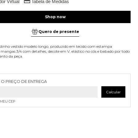
or Virtual
Tabela de Medidas
Quero de presente
idinho vestido modelo longo, produzido em tecido com estampa
mangas 3/4 com detalhes, decote em V, elástico no cós e babado por todo
nto da peça.
as para o CEP:
Alterar CEP
 O PREÇO DE ENTREGA
Calcular
 MEU CEP