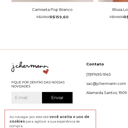
Camiseta Pop Branco
Blusa Lo
R$159,60
R
R$228,00
R$948,00
Contato
(11)97495-9145
FIQUE POR DENTRO DAS NOSSAS
sac@jchermann.com
NOVIDADES
Alameda Santos, 1909
Ao navegar por este site
você aceita o uso de
cookies
para agilizar a sua experiência de
compra.