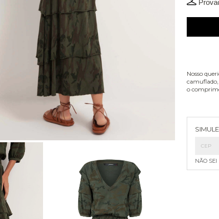
Provad
Nosso quer
camuflado, 
o comprime
Entreg
SIMULE
NÃO SEI