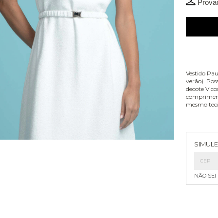
Provad
Vestido Pau
verão). Pos
decote V co
compriment
mesmo teci
Entreg
SIMULE
NÃO SEI