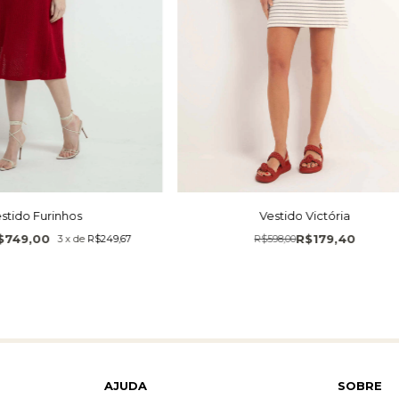
Vestido Victória
stido Furinhos
R$179,40
$749,00
R$598,00
3
x
de
R$249,67
AJUDA
SOBRE