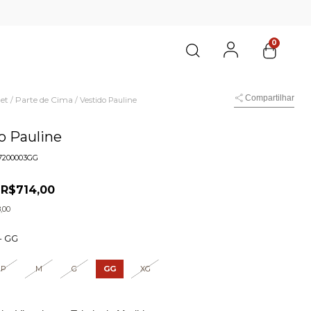
0
Compartilhar
et
Parte de Cima
/
/
Vestido Pauline
o Pauline
7200003GG
R$714,00
0
,00
-
GG
P
M
G
GG
XG