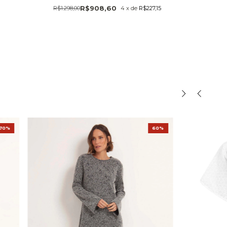
R$908,60
R$1.298,00
4
x
de
R$227,15
70%
60%