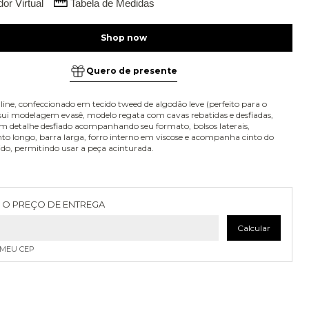
or Virtual
Tabela de Medidas
Quero de presente
line, confeccionado em tecido tweed de algodão leve (perfeito para o
sui modelagem evasê, modelo regata com cavas rebatidas e desfiadas,
m detalhe desfiado acompanhando seu formato, bolsos laterais,
o longo, barra larga, forro interno em viscose e acompanha cinto do
do, permitindo usar a peça acinturada.
as para o CEP:
Alterar CEP
 O PREÇO DE ENTREGA
Calcular
 MEU CEP