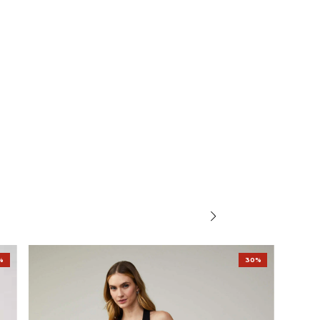
%
30%