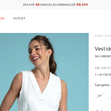
EM ATÉ
6X
PARCELAS MÍNIMAS DE
R$ 200
OOK
OUTLET
Início
Outl
/
Vestid
SKU
000026
R$1.428,0
3
x de
R$238
Tamanho 
PP