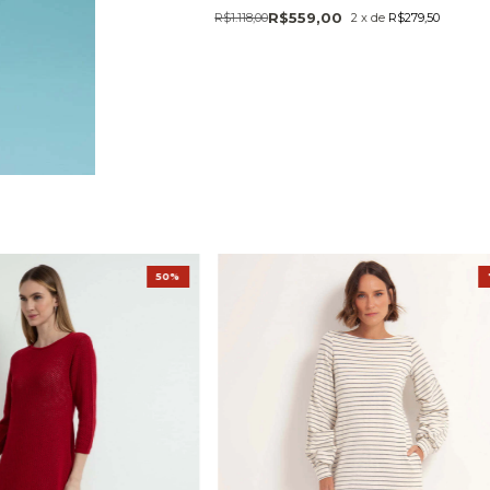
R$559,00
R$1.118,00
2
x
de
R$279,50
50%