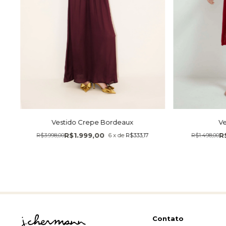
Vestido Crepe Bordeaux
Ve
R$1.999,00
R
R$3.998,00
6
x
de
R$333,17
R$1.498,00
Contato