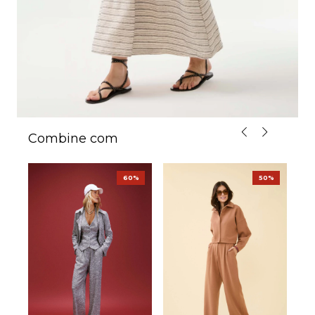
Combine com
%
60%
50%