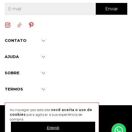
CONTATO
AJUDA
SOBRE
TERMOS
Ao navegar por este site
você aceita o uso de
@2026 J. Chermann
cookies
para agilizar a sua experiência de
compra.
Entendi