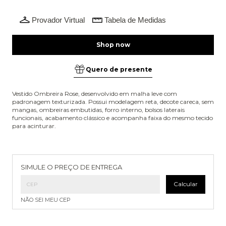
Provador Virtual
Tabela de Medidas
Quero de presente
Vestido Ombreira Rose, desenvolvido em malha leve com
padronagem texturizada. Possui modelagem reta, decote careca, sem
mangas, ombreiras embutidas, forro interno, bolsos laterais
funcionais, acabamento clássico e acompanha faixa do mesmo tecido
para acinturar.
Entregas para o CEP:
Alterar CEP
SIMULE O PREÇO DE ENTREGA
Calcular
NÃO SEI MEU CEP