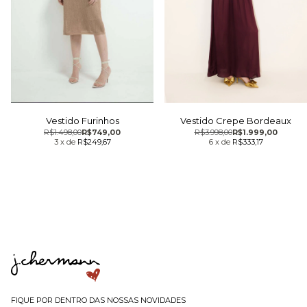
Vestido Crepe Bordeaux
Vestido Furinhos
R$3.998,00
R$1.999,00
R$1.498,00
R$749,00
6
x
de
R$333,17
3
x
de
R$249,67
FIQUE POR DENTRO DAS NOSSAS NOVIDADES