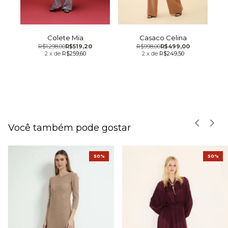
a
Colete Mia
Casaco Celina
R$1.298,00
R$519,20
R$998,00
R$499,00
2
x
de
R$259,60
2
x
de
R$249,50
Você também pode gostar
50%
50%