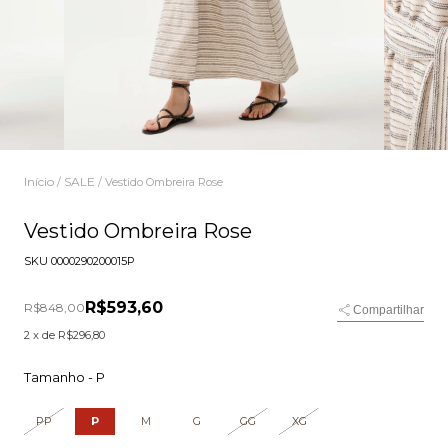
Início
SALE
/
/
Vestido Ombreira Rose
Vestido Ombreira Rose
SKU
0000290200015P
R$593,60
R$848,00
Compartilhar
2
x de
R$296,80
Tamanho -
P
PP
P
M
G
GG
XG