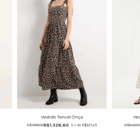
Vestido Tencel Onça
Ves
R$1.328,60
R$1.898,00
6
x
de
R$221,43
R$848,00