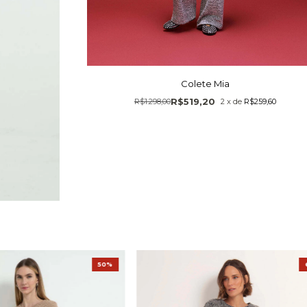
Colete Mia
R$519,20
R$1.298,00
2
x
de
R$259,60
50%