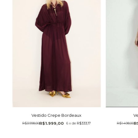
Vestido Crepe Bordeaux
Ve
R$1.999,00
R
R$3.998,00
6
x
de
R$333,17
R$1.498,00