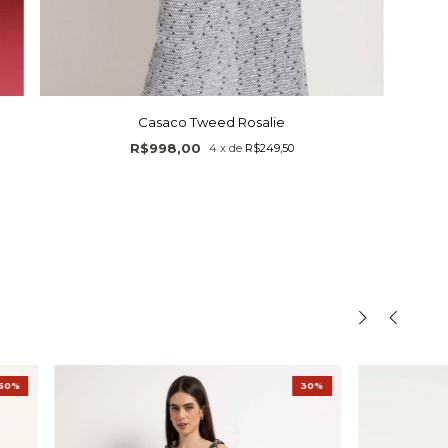
Casaco Tweed Rosalie
R$998,00
4
x
de
R$249,50
60%
30%