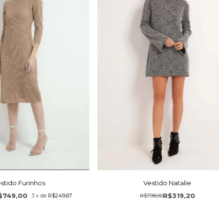
Vestido Natalie
stido Furinhos
R$319,20
$749,00
R$798,00
3
x
de
R$249,67