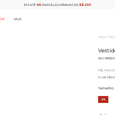
EM ATÉ
6X
PARCELAS MÍNIMAS DE
R$ 200
OOK
SALE
Início
SAL
/
Vestid
SKU
000024
R$1.498,0
3
x de
R$249
Tamanho 
34