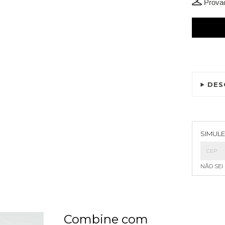
Provad
DES
Entreg
SIMULE
NÃO SEI
Combine com