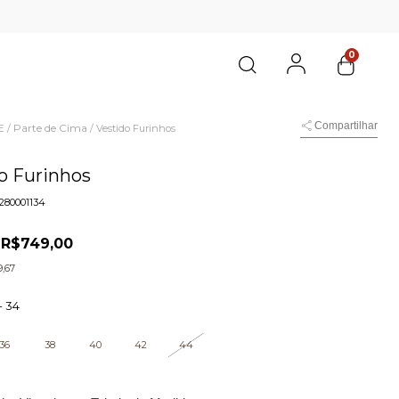
0
Compartilhar
E
Parte de Cima
/
/
Vestido Furinhos
o Furinhos
280001134
R$749,00
0
,67
-
34
36
38
40
42
44