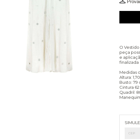
Provad
O Vestido 
peça poss
e aplicaç
finalizad
Medidas 
Altura: 1,
Busto: 79
Cintura 6
Quadril: 
Manequim
Entreg
SIMULE