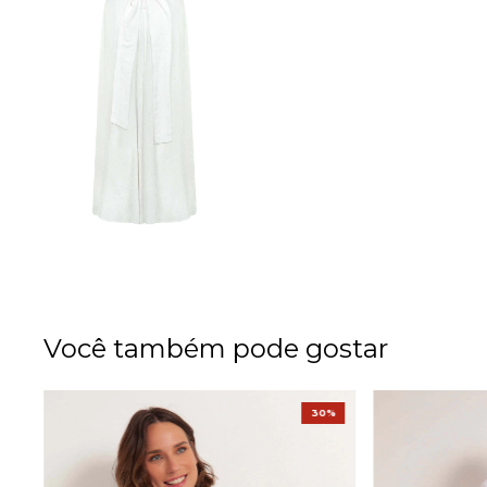
Você também pode gostar
%
30%