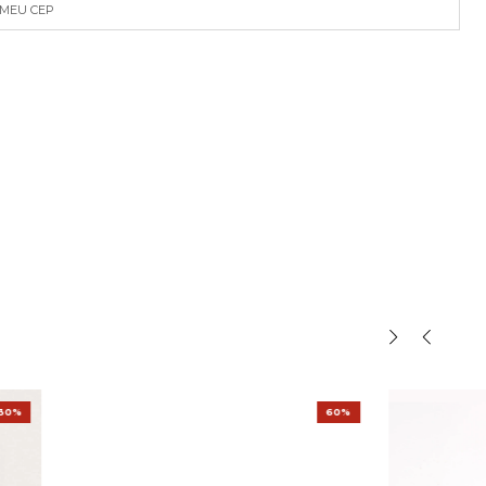
 MEU CEP
30%
60%