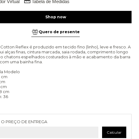
or Virtual
Tabela de Medidas
Quero de presente
Cotton Reflex é produzido em tecido fino (linho), leve e fresco. A
ui alças finas, cintura marcada, saia rodada, comprimento longo
ão chatons espelhados costurados à mão e acabamento da barra
a com uma bainha fina.
da Modelo
70 cm
 cm
2 cm
88 cm
: 36
as para o CEP:
Alterar CEP
 O PREÇO DE ENTREGA
Calcular