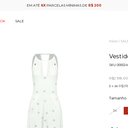
EM ATÉ
6X
PARCELAS MÍNIMAS DE
R$ 200
OOK
SALE
Início
SAL
/
Vestid
SKU
000024
R$2.198,0
6
x de
R$219
Tamanho 
34