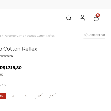
0
Compartilhar
E
Parte de Cima
/
/
Vestido Cotton Reflex
o Cotton Reflex
000000136
R$1.318,80
0
,80
-
36
36
38
40
42
44