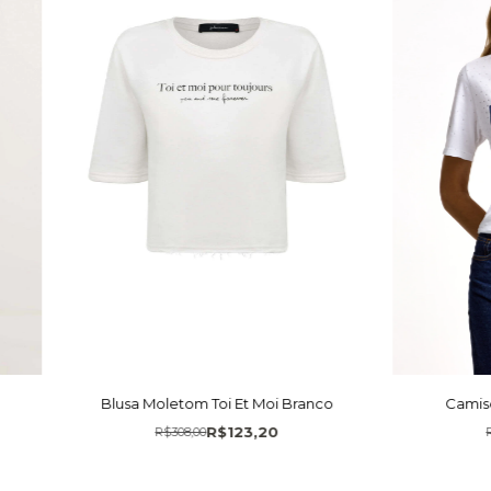
Blusa Moletom Toi Et Moi Branco
Camise
R$123,20
R$308,00