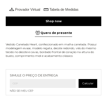
Provador Virtual
Tabela de Medidas
Quero de presente
Vestido Canelado Heart, confeccionado em malha canelada. Possui
modelagem evase, modelo regata, decote redondo, viés do mesmo
tecido no decote e cavas, bordado frontal de coração na altura do
busto, comprimento midi e acabamento clássico.
Entregas para o CEP:
Alterar CEP
SIMULE O PREÇO DE ENTREGA
Calcular
NÃO SEI MEU CEP