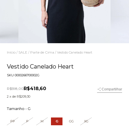
Início
SALE
Parte de Cima
/
/
/
Vestido Canelado Heart
Vestido Canelado Heart
SKU
0000266700002G
R$418,60
R$598,00
Compartilhar
2
x de
R$209,30
Tamanho -
G
PP
P
M
G
GG
XG