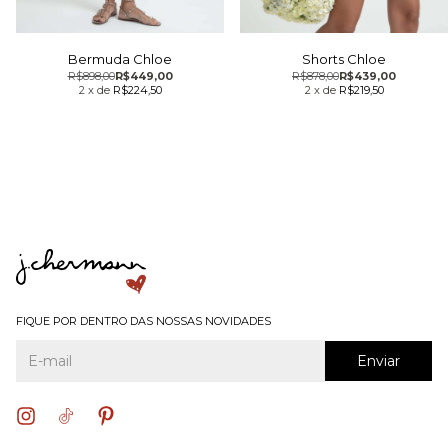
Bermuda Chloe
Shorts Chloe
R$898,00
R$449,00
R$878,00
R$439,00
2
x
de
R$224,50
2
x
de
R$219,50
FIQUE POR DENTRO DAS NOSSAS NOVIDADES