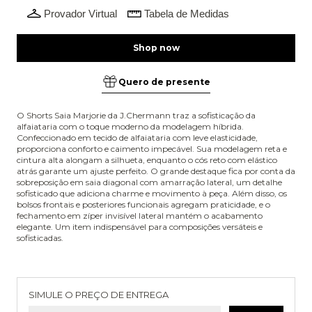
Provador Virtual
Tabela de Medidas
Quero de presente
O Shorts Saia Marjorie da J.Chermann traz a sofisticação da
alfaiataria com o toque moderno da modelagem híbrida.
Confeccionado em tecido de alfaiataria com leve elasticidade,
proporciona conforto e caimento impecável. Sua modelagem reta e
cintura alta alongam a silhueta, enquanto o cós reto com elástico
atrás garante um ajuste perfeito. O grande destaque fica por conta da
sobreposição em saia diagonal com amarração lateral, um detalhe
sofisticado que adiciona charme e movimento à peça. Além disso, os
bolsos frontais e posteriores funcionais agregam praticidade, e o
fechamento em zíper invisível lateral mantém o acabamento
elegante. Um item indispensável para composições versáteis e
sofisticadas.
Entregas para o CEP:
Alterar CEP
SIMULE O PREÇO DE ENTREGA