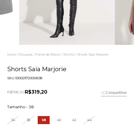
Início
Roupas
Parte de Baixo
Shorts
/
/
/
/
Shorts Saia Marjorie
Shorts Saia Marjorie
SKU
000029720000638
R$319,20
R$798,00
Compartilhar
Tamanho -
38
34
36
38
40
42
44