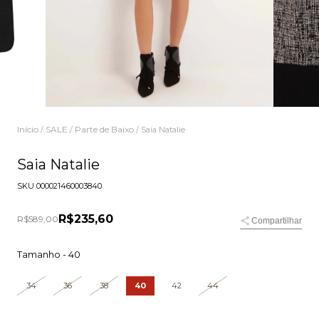
Início
SALE
Parte de Baixo
/
/
/
Saia Natalie
Saia Natalie
SKU
000021460003840
R$235,60
R$589,00
Compartilhar
Tamanho -
40
34
36
38
40
42
44