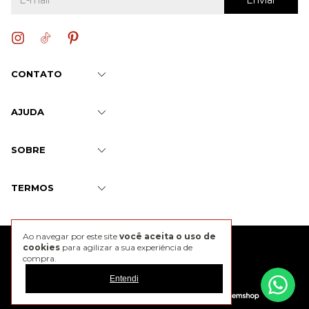
CONTATO
AJUDA
SOBRE
TERMOS
Ao navegar por este site
você aceita o uso de
@2026 J. Chermann
cookies
para agilizar a sua experiência de
compra.
Entendi
Developed by
Tecnology