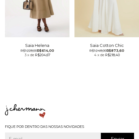
Saia Helena
Saia Cotton Chic
R$1.228,00
R$614,00
R$1.248,00
R$873,60
3
x
de
R$204,67
4
x
de
R$218,40
FIQUE POR DENTRO DAS NOSSAS NOVIDADES