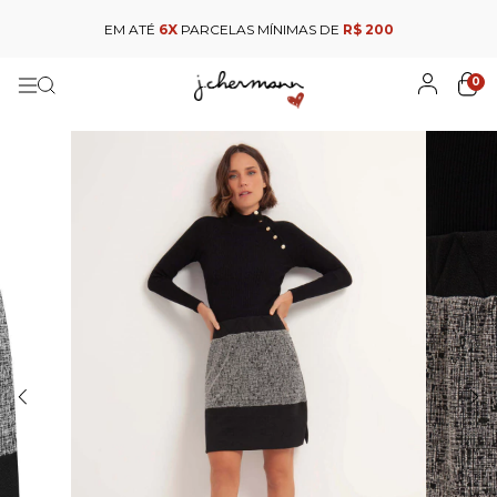
EM ATÉ
6X
PARCELAS MÍNIMAS DE
R$ 200
0