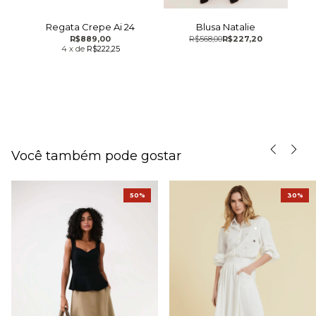
lo
Regata Crepe Ai 24
Blusa Natalie
C
R$889,00
R$568,00
R$227,20
4
x
de
R$222,25
Você também pode gostar
50%
30%