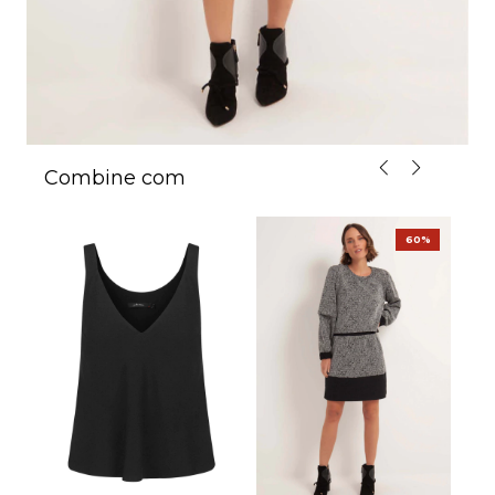
Combine com
%
60%