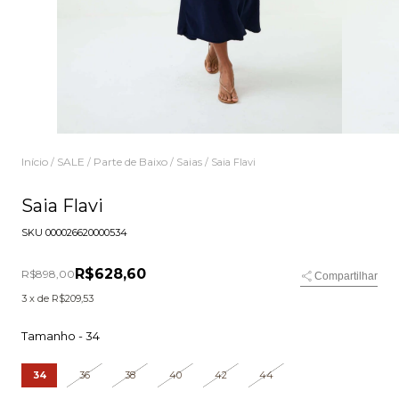
Início
SALE
Parte de Baixo
Saias
/
/
/
/
Saia Flavi
Saia Flavi
SKU
000026620000534
R$628,60
R$898,00
Compartilhar
3
x de
R$209,53
Tamanho -
34
34
36
38
40
42
44