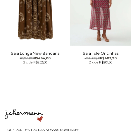
Saia Longa New Bandana
Saia Tule Oncinhas
R$928,00
R$464,00
R$1.008,00
R$403,20
2
x
de
R$232,00
2
x
de
R$201,60
FIQUE POR DENTRO DAS NOSSAS NOVIDADES