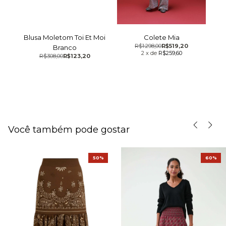
Blusa Moletom Toi Et Moi
Colete Mia
R$1.298,00
R$519,20
Branco
2
x
de
R$259,60
R$308,00
R$123,20
Você também pode gostar
50%
60%