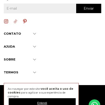
CONTATO
AJUDA
SOBRE
TERMOS
Ao navegar por este site
você aceita o uso de
@2026 J. Chermann
cookies
para agilizar a sua experiência de
compra.
Entendi