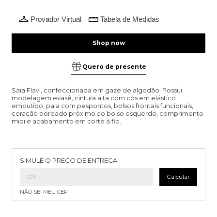
Provador Virtual
Tabela de Medidas
Quero de presente
Saia Flavi, confeccionada em gaze de algodão. Possui
modelagem evasê, cintura alta com cós em elástico
embutido, pala com pespontos, bolsos frontais funcionais,
coração bordado próximo ao bolso esquerdo, comprimento
midi e acabamento em corte à fio.
Entregas para o CEP:
Alterar CEP
SIMULE O PREÇO DE ENTREGA
Calcular
NÃO SEI MEU CEP