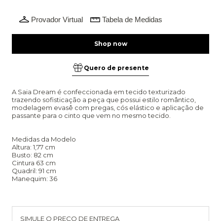
Provador Virtual
Tabela de Medidas
Quero de presente
A Saia Dream é confeccionada em tecido texturizado
trazendo sofisticação a peça que possui estilo romântico,
modelagem evasê com pregas, cós elástico e aplicação de
passante para o cinto que vem no mesmo tecido.
Medidas da Modelo
Altura: 1,77 cm
Busto: 82 cm
Cintura 63 cm
Quadril: 91 cm
Manequim: 36
Entregas para o CEP:
Alterar CEP
SIMULE O PREÇO DE ENTREGA