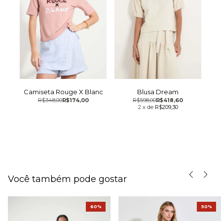
Camiseta Rouge X Blanc
Blusa Dream
R$348,00
R$174,00
R$598,00
R$418,60
2
x
de
R$209,30
Você também pode gostar
60%
50%