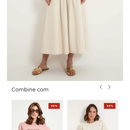
Combine com
%
50%
30%