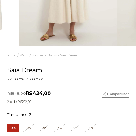
Início
SALE
Parte de Baixo
/
/
/
Saia Dream
Saia Dream
SKU
000023430000334
R$424,00
R$848,00
Compartilhar
2
x de
R$212,00
Tamanho -
34
34
36
38
40
42
44