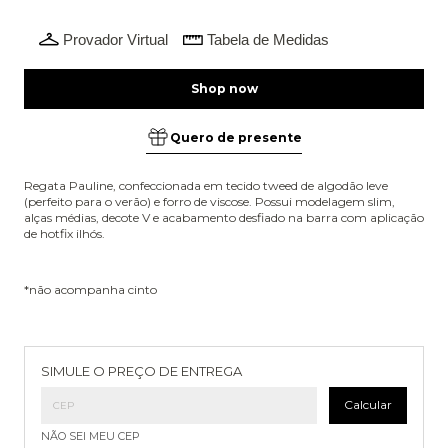
Provador Virtual
Tabela de Medidas
Quero de presente
Regata Pauline, confeccionada em tecido tweed de algodão leve
(perfeito para o verão) e forro de viscose. Possui modelagem slim,
alças médias, decote V e acabamento desfiado na barra com aplicação
de hotfix ilhós.
*não acompanha cinto
Entregas para o CEP:
Alterar CEP
SIMULE O PREÇO DE ENTREGA
Calcular
NÃO SEI MEU CEP