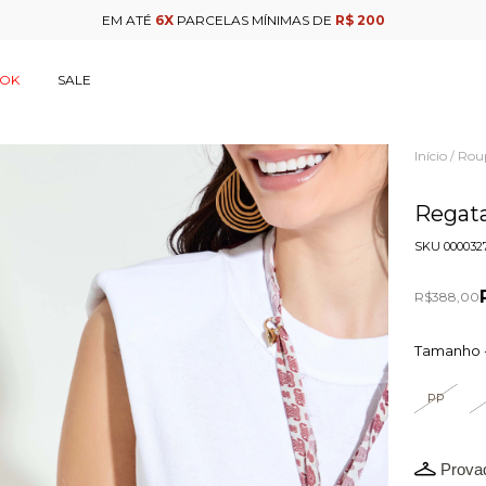
EM ATÉ
6X
PARCELAS MÍNIMAS DE
R$ 200
OOK
SALE
Início
Rou
/
Regat
SKU
000032
R$388,00
Tamanho 
PP
Provad