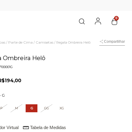
0
Compartilhar
pas
Parte de Cima
Camisetas
/
/
/
Regata Ombreira Helô
a Ombreira Helô
7100001G
R$194,00
-
G
P
M
G
GG
XG
or Virtual
Tabela de Medidas