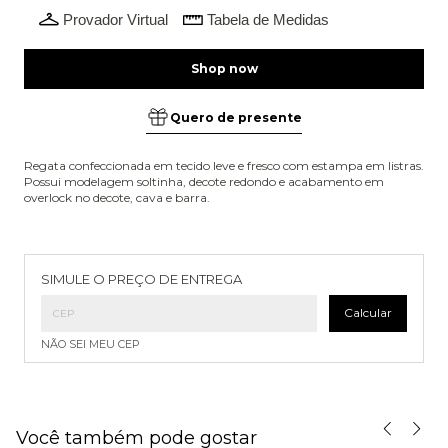
Provador Virtual
Tabela de Medidas
Quero de presente
Regata confeccionada em tecido leve e fresco com estampa em listras.
Possui modelagem soltinha, decote redondo e acabamento em
overlock no decote, cava e barra.
Entregas para o CEP:
Alterar CEP
SIMULE O PREÇO DE ENTREGA
Calcular
NÃO SEI MEU CEP
Você também pode gostar