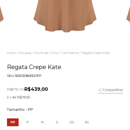
Início
Roupas
Parte de Cima
Camisetas
/
/
/
/
Regata Crepe Kate
Regata Crepe Kate
SKU
0000329600021PP
R$439,00
R$878,00
Compartilhar
2
x de
R$219,50
Tamanho -
PP
PP
P
M
G
GG
XG