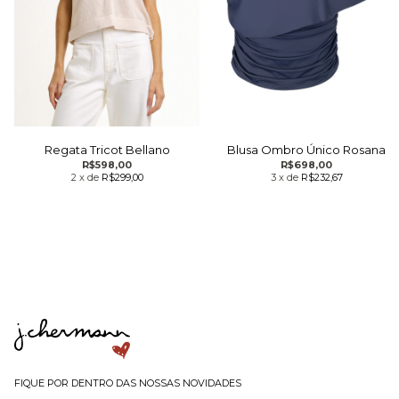
Regata Tricot Bellano
Blusa Ombro Único Rosana
R$598,00
R$698,00
2
x
de
R$299,00
3
x
de
R$232,67
FIQUE POR DENTRO DAS NOSSAS NOVIDADES