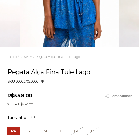
Início
New In
/
/
Regata Alça Fina Tule Lago
Regata Alça Fina Tule Lago
SKU
0000370200061PP
R$548,00
Compartilhar
2
x de
R$274,00
Tamanho -
PP
PP
P
M
G
GG
XG