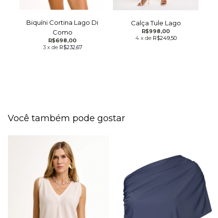
Biquíni Cortina Lago Di
Calça Tule Lago
R$998,00
Como
4
x
de
R$249,50
R$698,00
3
x
de
R$232,67
Você também pode gostar