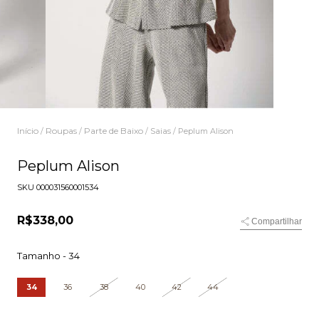
Início
Roupas
Parte de Baixo
Saias
/
/
/
/
Peplum Alison
Peplum Alison
SKU
000031560001534
R$338,00
Compartilhar
Tamanho -
34
34
36
38
40
42
44