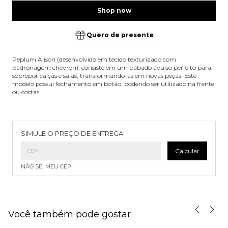
Quero de presente
Peplum Alison (desenvolvido em tecido texturizado com
padronagem chevron), consiste em um babado avulso perfeito para
sobrepor calças e saias, transformando-as em novas peças. Este
modelo possui fechamento em botão, podendo ser utilizado na frente
ou costas.
Entregas para o CEP:
Alterar CEP
SIMULE O PREÇO DE ENTREGA
Calcular
NÃO SEI MEU CEP
Você também pode gostar