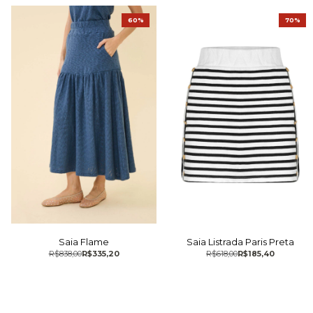
60%
70%
Saia Listrada Paris Preta
Saia Flame
R$618,00
R$185,40
R$838,00
R$335,20