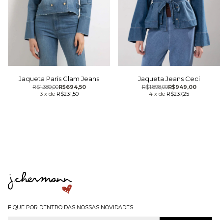
Jaqueta Paris Glam Jeans
Jaqueta Jeans Ceci
R$1.389,00
R$694,50
R$1.898,00
R$949,00
3
x
de
R$231,50
4
x
de
R$237,25
FIQUE POR DENTRO DAS NOSSAS NOVIDADES