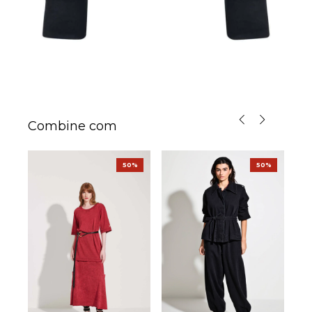
Combine com
%
50%
50%