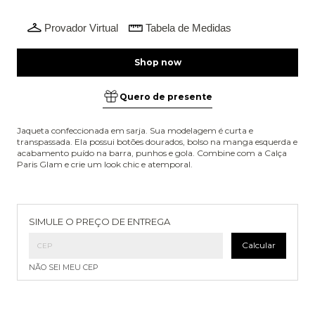
Provador Virtual
Tabela de Medidas
Quero de presente
Jaqueta confeccionada em sarja. Sua modelagem é curta e
transpassada. Ela possui botões dourados, bolso na manga esquerda e
acabamento puído na barra, punhos e gola. Combine com a Calça
Paris Glam e crie um look chic e atemporal.
Entregas para o CEP:
Alterar CEP
SIMULE O PREÇO DE ENTREGA
Calcular
NÃO SEI MEU CEP