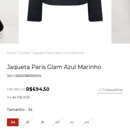
Início
Outlet
/
/
Jaqueta Paris Glam Azul Marinho
Jaqueta Paris Glam Azul Marinho
SKU
000020560000534
R$694,50
R$1.389,00
Compartilhar
3
x de
R$231,50
Tamanho -
34
34
36
38
40
42
44