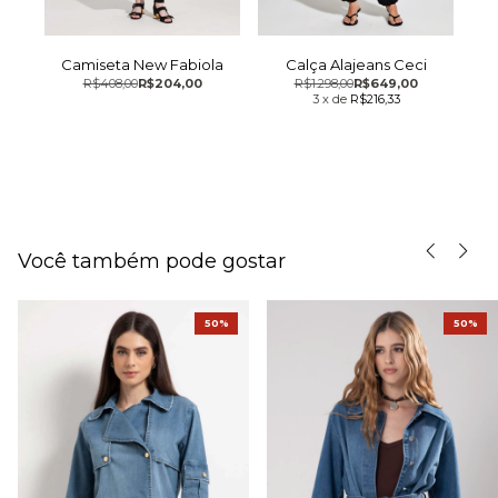
se
Calça Alajeans Ceci
R
Camiseta New Fabiola
R$1.298,00
R$649,00
R$408,00
R$204,00
3
x
de
R$216,33
Você também pode gostar
50%
50%