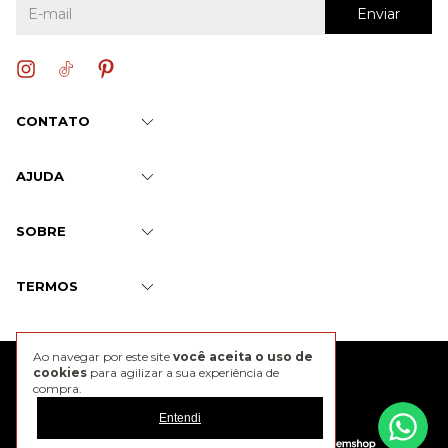
CONTATO
AJUDA
SOBRE
TERMOS
Ao navegar por este site
você aceita o uso de
@2026 J. Chermann
cookies
para agilizar a sua experiência de
compra.
Entendi
Developed by
Tecnology