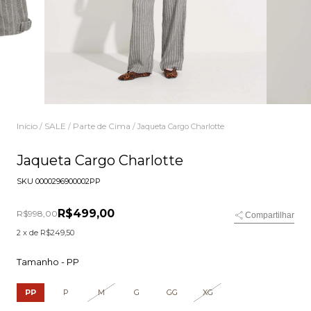
Início
SALE
Parte de Cima
/
/
/
Jaqueta Cargo Charlotte
Jaqueta Cargo Charlotte
SKU
0000296900002PP
R$499,00
R$998,00
Compartilhar
2
x de
R$249,50
Tamanho -
PP
PP
P
M
G
GG
XG