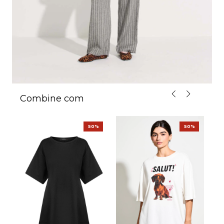
Combine com
E
%
50%
50%