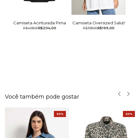
Camiseta Acinturada Pima
Camiseta Oversized Salut!
R$408,00
R$204,00
R$398,00
R$199,00
rada
Cal
Você também pode gostar
50%
50%