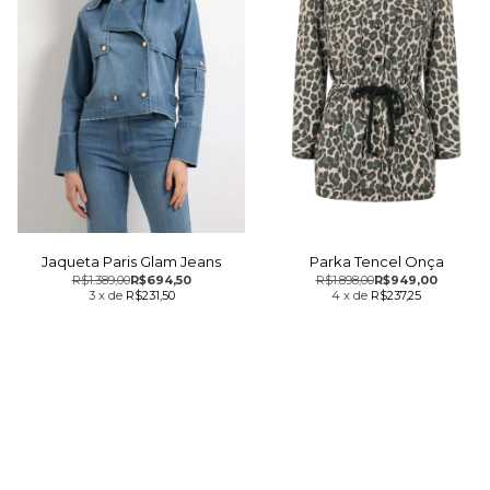
Jaqueta Paris Glam Jeans
Parka Tencel Onça
R$1.389,00
R$694,50
R$1.898,00
R$949,00
3
x
de
R$231,50
4
x
de
R$237,25