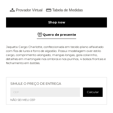
Provador Virtual
Tabela de Medidas
Quero de presente
Jaqueta Cargo Charlotte, confeccionada em tecido plano alfaiatado
com fios de lurex e forro de algodão. Possui modelagem over estilo
cargo, comprimento alongado, mangas longas, gola colarinho,
detalhes em martingale nos ombros e nos punhos, 4 bolsos frontais e
fechamento em botões.
Entregas para o CEP:
Alterar CEP
SIMULE O PREÇO DE ENTREGA
Calcular
NÃO SEI MEU CEP