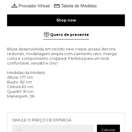
Provador Virtual
Tabela de Medidas
Quero de presente
Blusa desenvolvida em tecido new crepe, possui decote
redondo, modelagem ampla com caimento reto, manga
curta e comprimento cropped. Perfeita para um look
confortável, versátil e chic!
Medidas da Modelo
Altura: 1,77 cm
Busto: 82 cm
Cintura 63 cm
Quadril: 91 cm
Manequim: 36
Entregas para o CEP:
Alterar CEP
SIMULE O PREÇO DE ENTREGA
Calcular