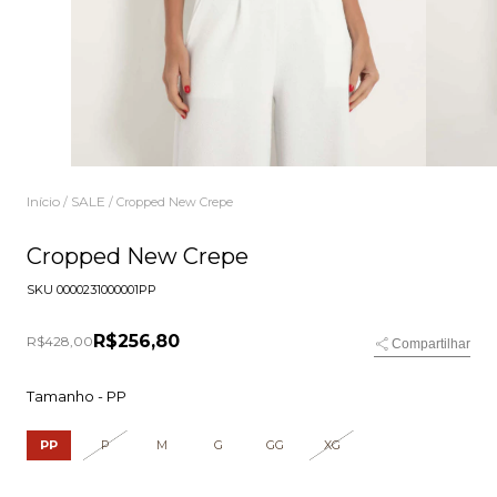
Início
SALE
/
/
Cropped New Crepe
Cropped New Crepe
SKU
0000231000001PP
R$256,80
R$428,00
Compartilhar
Tamanho -
PP
PP
P
M
G
GG
XG