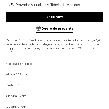
Provador Virtual
Tabela de Medidas
Quero de presente
Cropped All You Need possui ombreiras, decote redondo, manga 3/4
levemente deslocada, modelagem reta, solta do corpo e comprimento
cropped, além da aplicação em silk com a frase ALL YOU NEED IS
LESS.
Medidas da Modelo
Altura: 1,77 cm
Busto: 82 cm
Cintura 63 cm
Quadril: 91 cm