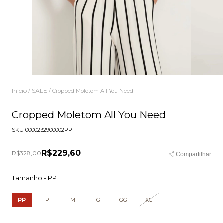
Início
SALE
/
/
Cropped Moletom All You Need
Cropped Moletom All You Need
SKU
0000232900002PP
R$229,60
R$328,00
Compartilhar
Tamanho -
PP
PP
P
M
G
GG
XG