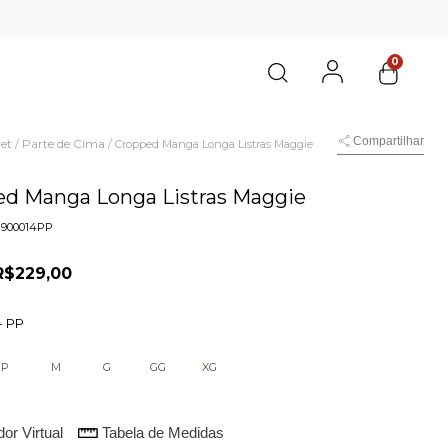
0
Compartilhar
et
Parte de Cima
/
/
Cropped Manga Longa Listras Maggie
ed Manga Longa Listras Maggie
1900014PP
R$229,00
-
PP
P
M
G
GG
XG
or Virtual
Tabela de Medidas