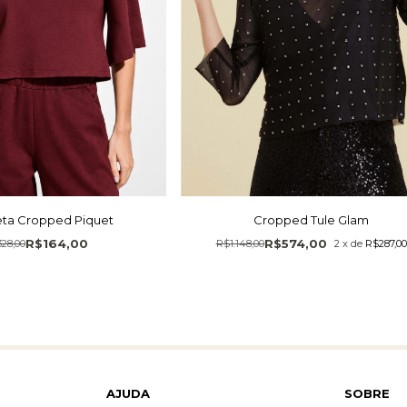
ta Cropped Piquet
Cropped Tule Glam
R$164,00
R$574,00
28,00
R$1.148,00
2
x
de
R$287,00
AJUDA
SOBRE