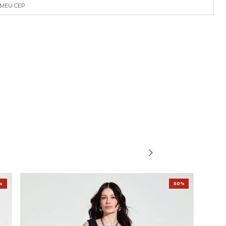
 MEU CEP
%
50%