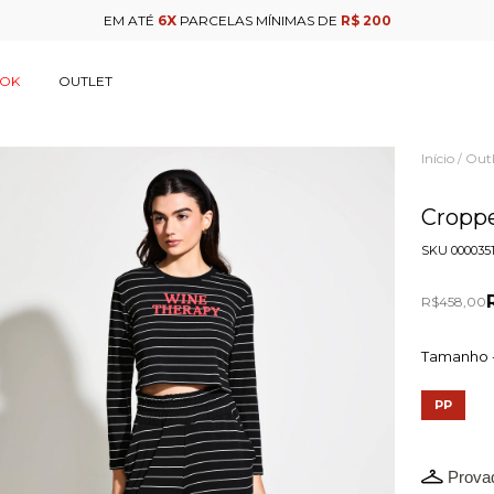
EM ATÉ
6X
PARCELAS MÍNIMAS DE
R$ 200
OOK
OUTLET
Início
Outl
/
Cropp
SKU
000035
R$458,00
Tamanho 
PP
Provad