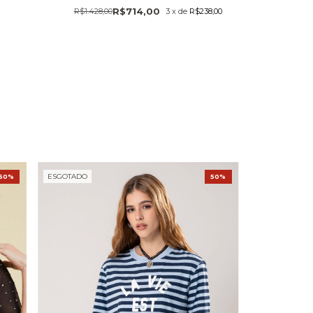
R$714,00
R$1.428,00
3
x
de
R$238,00
ESGOTADO
50%
50%