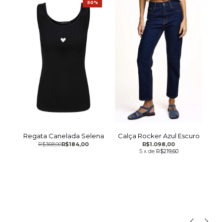
%
50%
ot
Regata Canelada Selena
Calça Rocker Azul Escuro
S
R$368,00
R$184,00
R$1.098,00
5
x
de
R$219,60