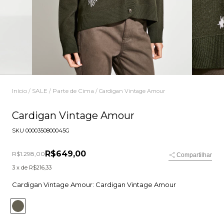
Início
SALE
Parte de Cima
/
/
/
Cardigan Vintage Amour
Cardigan Vintage Amour
SKU
0000350800045G
R$649,00
R$1.298,00
Compartilhar
3
x de
R$216,33
Cardigan Vintage Amour:
Cardigan Vintage Amour