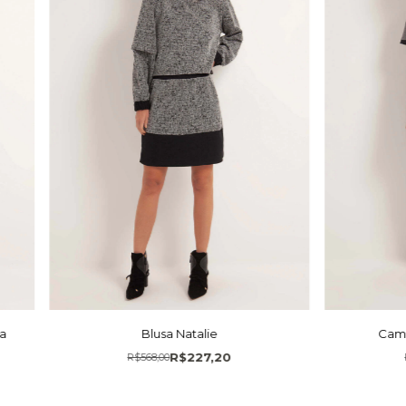
a
Blusa Natalie
Cami
R$227,20
R$568,00