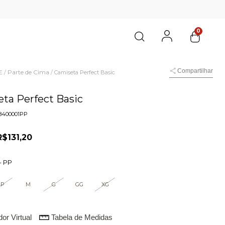
0
Compartilhar
E
Parte de Cima
/
/
Camiseta Perfect Basic
ta Perfect Basic
8400001PP
R$131,20
-
PP
P
M
G
GG
XG
or Virtual
Tabela de Medidas