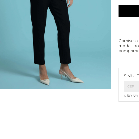
Camiseta 
modal, po
comprimen
Entreg
SIMULE
NÃO SEI