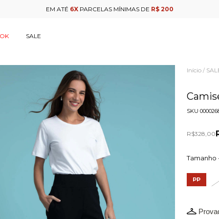
EM ATÉ
6X
PARCELAS MÍNIMAS DE
R$ 200
OOK
SALE
Início
SAL
/
Camise
SKU
000026
R$328,00
Tamanho 
PP
Provad