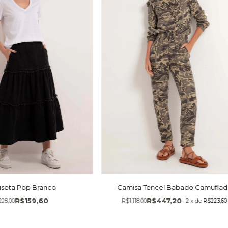
seta Pop Branco
Camisa Tencel Babado Camuflad
R$159,60
R$447,20
228,00
R$1.118,00
2
x
de
R$223,60