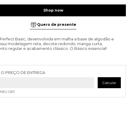
Quero de presente
Perfect Basic, desenvolvida em malha a base de algodão e
ssui modelagem reta, decote redondo, manga curta,
to regular e acabamento clássico. O Básico essencial!
as para o CEP:
Alterar CEP
 O PREÇO DE ENTREGA
Calcular
 MEU CEP