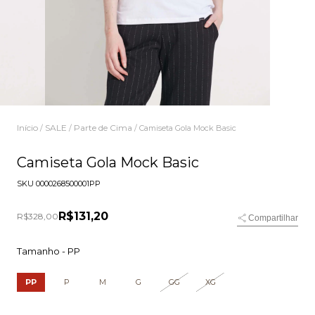
Início
SALE
Parte de Cima
/
/
/
Camiseta Gola Mock Basic
Camiseta Gola Mock Basic
SKU
0000268500001PP
R$131,20
R$328,00
Compartilhar
Tamanho -
PP
PP
P
M
G
GG
XG