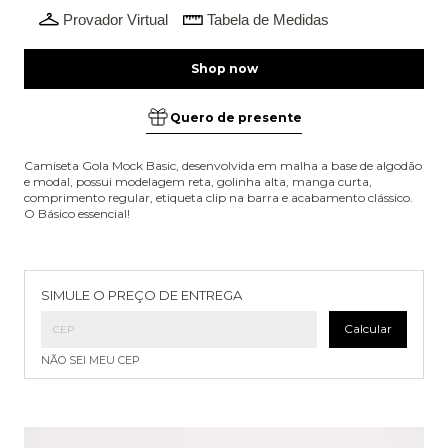
Provador Virtual
Tabela de Medidas
Quero de presente
Camiseta Gola Mock Basic, desenvolvida em malha a base de algodão
e modal, possui modelagem reta, golinha alta, manga curta,
comprimento regular, etiqueta clip na barra e acabamento clássico.
O Básico essencial!
Entregas para o CEP:
Alterar CEP
SIMULE O PREÇO DE ENTREGA
Calcular
NÃO SEI MEU CEP