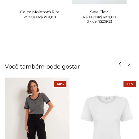
ie
Calça Moletom Rita
C
Saia Flavi
R$798,00
R$399,00
R$898,00
R$628,60
3
x
de
R$209,53
Você também pode gostar
60%
60%