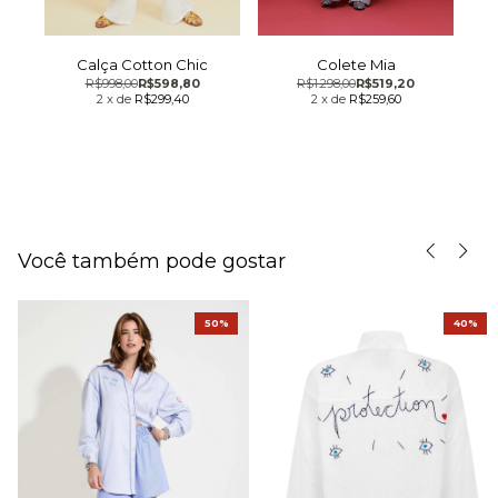
x
Calça Cotton Chic
Colete Mia
R$998,00
R$598,80
R$1.298,00
R$519,20
2
x
de
R$299,40
2
x
de
R$259,60
Você também pode gostar
50%
40%