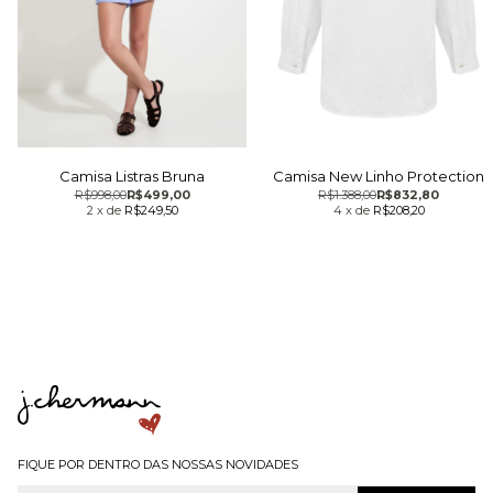
Camisa Listras Bruna
Camisa New Linho Protection
R$998,00
R$499,00
R$1.388,00
R$832,80
2
x
de
R$249,50
4
x
de
R$208,20
FIQUE POR DENTRO DAS NOSSAS NOVIDADES