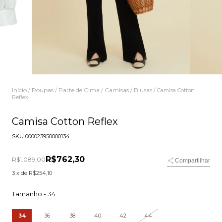
Início
Roupas
Parte de Cima
Camisas / Blusas
/
/
/
/
Camisa Cotton
Reflex
Camisa Cotton Reflex
SKU
000023950000134
R$762,30
R$1.089,00
Compartilhar
3
x de
R$254,10
Tamanho -
34
34
36
38
40
42
44