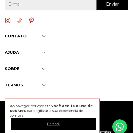
CONTATO
AJUDA
SOBRE
TERMOS
Ao navegar por este site
você aceita o uso de
@2026 J. Chermann
cookies
para agilizar a sua experiência de
compra.
Entendi
Developed by
Tecnology