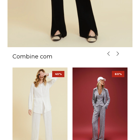
Combine com
%
40%
60%