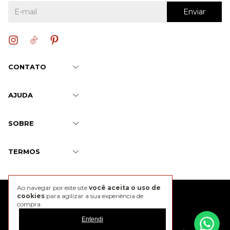
CONTATO
AJUDA
SOBRE
TERMOS
Ao navegar por este site
você aceita o uso de
@2026 J. Chermann
cookies
para agilizar a sua experiência de
compra.
Entendi