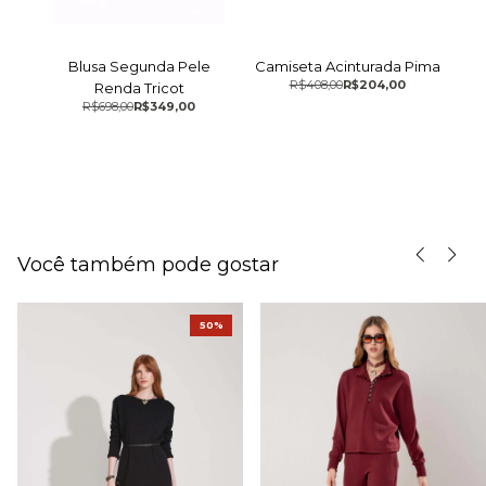
our
Blusa Segunda Pele
Camiseta Acinturada Pima
Ca
R$408,00
R$204,00
Renda Tricot
R$698,00
R$349,00
Você também pode gostar
50%