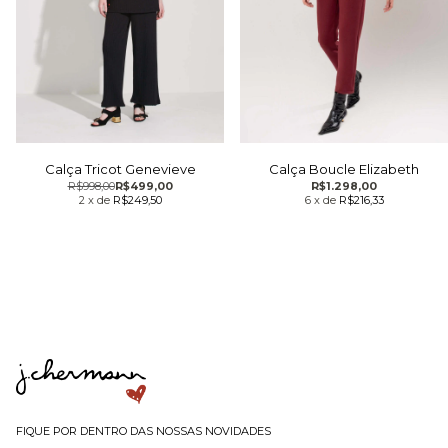
Calça Boucle Elizabeth
Calça Tricot Genevieve
R$1.298,00
R$998,00
R$499,00
6
x
de
R$216,33
2
x
de
R$249,50
FIQUE POR DENTRO DAS NOSSAS NOVIDADES