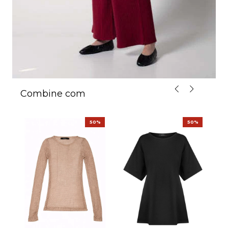
Combine com
%
50%
50%