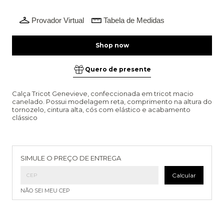
Provador Virtual
Tabela de Medidas
Quero de presente
Calça Tricot Genevieve, confeccionada em tricot macio
canelado. Possui modelagem reta, comprimento na altura do
tornozelo, cintura alta, cós com elástico e acabamento
clássico
Entregas para o CEP:
Alterar CEP
SIMULE O PREÇO DE ENTREGA
Calcular
NÃO SEI MEU CEP