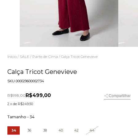
Início
SALE
Parte de Cima
/
/
/
Calça Tricot Genevieve
Calça Tricot Genevieve
SKU
000029600002734
R$499,00
R$998,00
Compartilhar
2
x de
R$249,50
Tamanho -
34
34
36
38
40
42
44