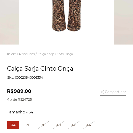
Início
Produtos
/
/
Calça Sarja Cinto Onça
Calça Sarja Cinto Onça
SKU
000020840006334
R$989,00
Compartilhar
4
x de
R$247,25
Tamanho -
34
34
36
38
40
42
44