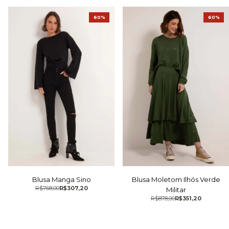
60%
60%
Blusa Manga Sino
Blusa Moletom Ilhós Verde
R$768,00
R$307,20
Militar
R$878,00
R$351,20