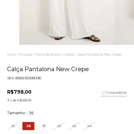
Início
Roupas
Parte de Baixo
Calças
/
/
/
/
Calça Pantalona New Crepe
Calça Pantalona New Crepe
SKU
000023120000136
R$798,00
Compartilhar
3
x de
R$266,00
Tamanho -
36
34
36
38
40
42
44