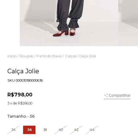
Início
Roupas
Parte de Baixo
Calças
/
/
/
/
Calça Jolie
Calça Jolie
SKU
000030180000636
R$798,00
Compartilhar
3
x de
R$266,00
Tamanho -
36
34
36
38
40
42
44