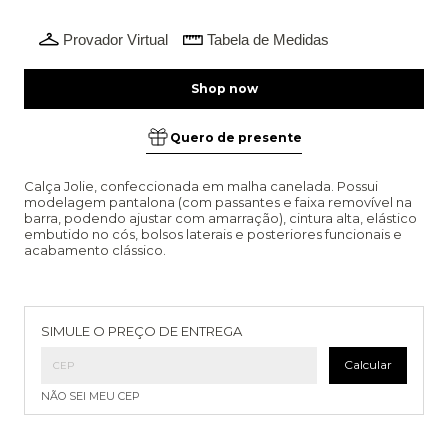
Provador Virtual
Tabela de Medidas
Quero de presente
Calça Jolie, confeccionada em malha canelada. Possui
modelagem pantalona (com passantes e faixa removível na
barra, podendo ajustar com amarração), cintura alta, elástico
embutido no cós, bolsos laterais e posteriores funcionais e
acabamento clássico.
Entregas para o CEP:
Alterar CEP
SIMULE O PREÇO DE ENTREGA
Calcular
NÃO SEI MEU CEP