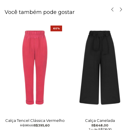
Você também pode gostar
60%
Calça Tencel Clássica Vermelho
Calça Canelada
R$989,00
R$395,60
R$648,00
3
x
de
R$216,00