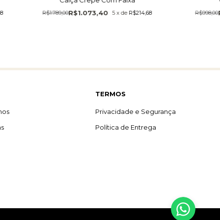
R$1.073,40
68
R$1.789,00
5
x
de
R$214,68
R$998,00
TERMOS
mos
Privacidade e Segurança
as
Política de Entrega