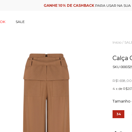
GANHE 10% DE CASHBACK
PARA USAR NA SUA PRÓXIMA COMPRA
OOK
SALE
Início
SAL
/
Calça 
SKU
000032
R$1.658,00
4
x de
R$207
Tamanho 
34