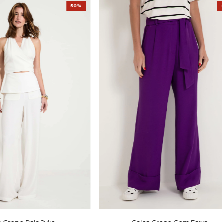
50%
 Crepe Pala Julie
Calça Crepe Com Faixa