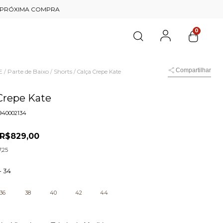
0
Compartilhar
E
Parte de Baixo
Shorts
/
/
/
Calça Crepe Kate
Crepe Kate
940002134
R$829,00
,25
-
34
36
38
40
42
44