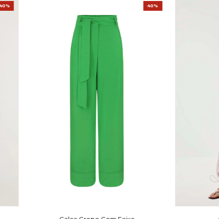
40%
40%
Calça Crepe Com Faixa