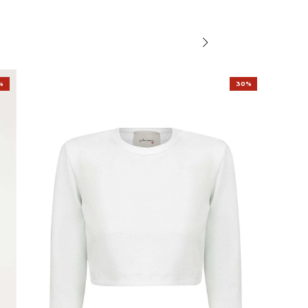
%
30%