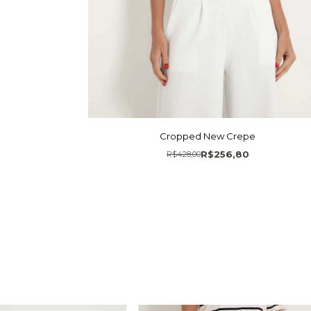
Cropped New Crepe
R$256,80
R$428,00