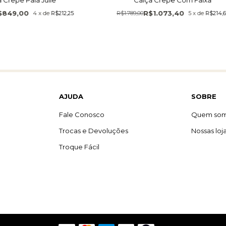
$849,00
R$1.073,40
4
x
de
R$212,25
R$1.789,00
5
x
de
R$214,
AJUDA
SOBRE
Fale Conosco
Quem so
Trocas e Devoluções
Nossas loj
Troque Fácil