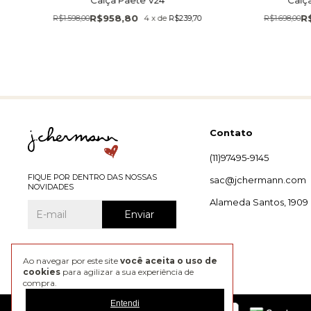
R$958,80
R
R$1.598,00
4
x
de
R$239,70
R$1.698,00
Contato
(11)97495-9145
FIQUE POR DENTRO DAS NOSSAS
sac@jchermann.com
NOVIDADES
Alameda Santos, 1909
Ao navegar por este site
você aceita o uso de
cookies
para agilizar a sua experiência de
compra.
Entendi