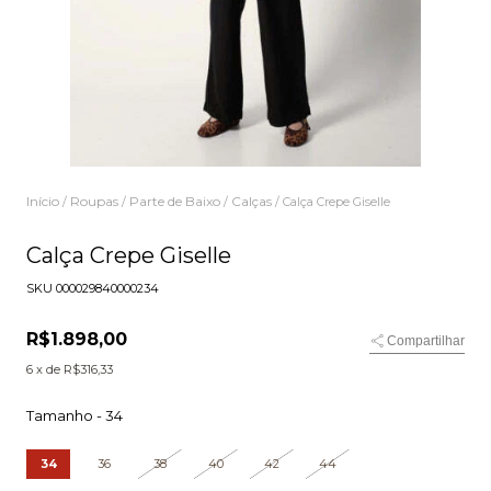
Início
Roupas
Parte de Baixo
Calças
/
/
/
/
Calça Crepe Giselle
Calça Crepe Giselle
SKU
000029840000234
R$1.898,00
Compartilhar
6
x de
R$316,33
Tamanho -
34
34
36
38
40
42
44