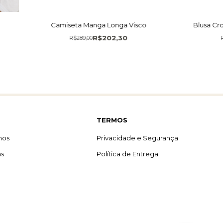
Camiseta Manga Longa Visco
Blusa C
R$202,30
R$289,00
TERMOS
mos
Privacidade e Segurança
as
Política de Entrega