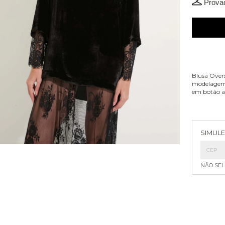
Provad
Blusa Over
modelagem 
em botão a
Entreg
SIMULE
NÃO SEI