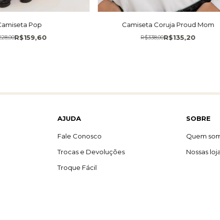
Camiseta Pop
Camiseta Coruja Proud Mom
R$159,60
R$135,20
228,00
R$338,00
AJUDA
SOBRE
Fale Conosco
Quem so
Trocas e Devoluções
Nossas loj
Troque Fácil