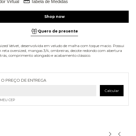
or Virtual
Tabela de Medidas
Quero de presente
sized Velvet, desenvolvida em veludo de malha com toque macio. Possui
reta oversized, mangas 3/4, ombreiras, decote redondo com abertura
trás, comprimento alongado e acabamento clássico.
as para o CEP:
Alterar CEP
 O PREÇO DE ENTREGA
Calcular
 MEU CEP