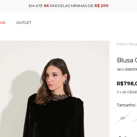
EM ATÉ
6X
PARCELAS MÍNIMAS DE
R$ 200
OOK
OUTLET
Início
Rou
/
Blusa 
SKU
000031
R$798,
3
x de
R$266
Tamanho 
PP