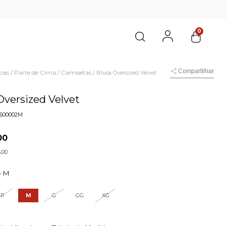
0
Compartilhar
pas
Parte de Cima
Camisetas
/
/
/
Blusa Oversized Velvet
Oversized Velvet
1600002M
00
,00
-
M
P
M
G
GG
XG