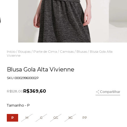
Início
Roupas
Parte de Cima
Camisas / Blusas
/
/
/
/
Blusa Gola Alta
Vivienne
Blusa Gola Alta Vivienne
SKU
0000299600002P
R$369,60
R$528,00
Compartilhar
Tamanho -
P
P
M
G
GG
XG
PP