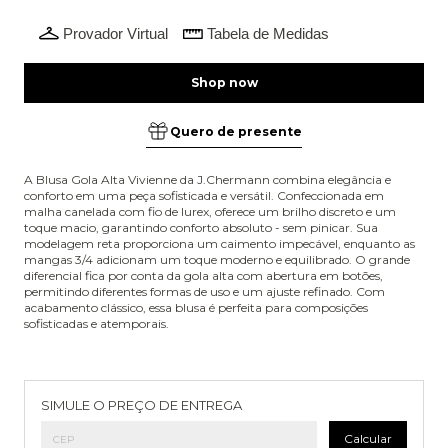
Provador Virtual
Tabela de Medidas
Quero de presente
A Blusa Gola Alta Vivienne da J.Chermann combina elegância e
conforto em uma peça sofisticada e versátil. Confeccionada em
malha canelada com fio de lurex, oferece um brilho discreto e um
toque macio, garantindo conforto absoluto - sem pinicar. Sua
modelagem reta proporciona um caimento impecável, enquanto as
mangas 3/4 adicionam um toque moderno e equilibrado. O grande
diferencial fica por conta da gola alta com abertura em botões,
permitindo diferentes formas de uso e um ajuste refinado. Com
acabamento clássico, essa blusa é perfeita para composições
sofisticadas e atemporais.
Entregas para o CEP:
Alterar CEP
SIMULE O PREÇO DE ENTREGA
Calcular